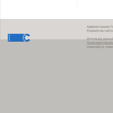
Администрация Го
Разработка сайт
Используя данный
Политикой обраб
пожалуйста, поки