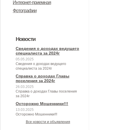
Интернет-приемная
о реестре лиц, уволенных в связи
бюджета Горбуновского сельского
Совета народных депутатов
акты в сфере противодействия
противодействием коррупции, для
имуществе и обязательствах
требований к служебному
фактах коррупции
Фотографии
с утратой доверия, утвержденного
поселения на 2024 год
Дмитровского района Орловской
коррупции
заполнения
имущественного характера
поведению и урегулированию
постановлением Правительства
области от29 сентября 2021 года
конфликта интересов
Российской Федерации от 5 марта
№ 8/1 «Об утверждении
(аттестационная комиссия)
2018 года № 228 "О реестре лиц,
Новости
Положения о муниципальном
уволенных в связи с утратой
Сведения о доходах ведущего
контроле в сфере
специалиста за 2024г
доверия"
05.05.2025
благоустройства на территории
Сведения о доходах ведущего
специалиста за 2024г
Горбуновского сельского
Справка о доходах Главы
поселения Дмитровского района
поселения за 2024г
Орловской области»
26.03.2025
Справка о доходах Главы поселения
за 2024г
Осторожно Мошенники!!!
13.03.2025
Осторожно Мошенники!!!
Все новости и объявления