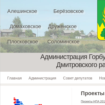
Алешинское
Берёзовское
Домаховское
Друженское
Плосковское
Соломинское
Администрация Горбу
Дмитровского р
Главная
Администрация
Совет депутатов
Но
Проекты
Проекты НПА 201