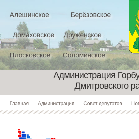
Алешинское
Берёзовское
Домаховское
Друженское
Плосковское
Соломинское
Администрация Горбу
Дмитровского р
Главная
Администрация
Совет депутатов
Но