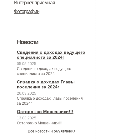
Интернет-приемная
о реестре лиц, уволенных в связи
бюджета Горбуновского сельского
Совета народных депутатов
акты в сфере противодействия
противодействием коррупции, для
имуществе и обязательствах
требований к служебному
фактах коррупции
Фотографии
с утратой доверия, утвержденного
поселения на 2024 год
Дмитровского района Орловской
коррупции
заполнения
имущественного характера
поведению и урегулированию
постановлением Правительства
области от29 сентября 2021 года
конфликта интересов
Российской Федерации от 5 марта
№ 8/1 «Об утверждении
(аттестационная комиссия)
2018 года № 228 "О реестре лиц,
Новости
Положения о муниципальном
уволенных в связи с утратой
Сведения о доходах ведущего
контроле в сфере
специалиста за 2024г
доверия"
05.05.2025
благоустройства на территории
Сведения о доходах ведущего
специалиста за 2024г
Горбуновского сельского
Справка о доходах Главы
поселения Дмитровского района
поселения за 2024г
Орловской области»
26.03.2025
Справка о доходах Главы поселения
за 2024г
Осторожно Мошенники!!!
13.03.2025
Осторожно Мошенники!!!
Все новости и объявления