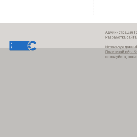
Администрация Го
Разработка сайт
Используя данный
Политикой обраб
пожалуйста, поки