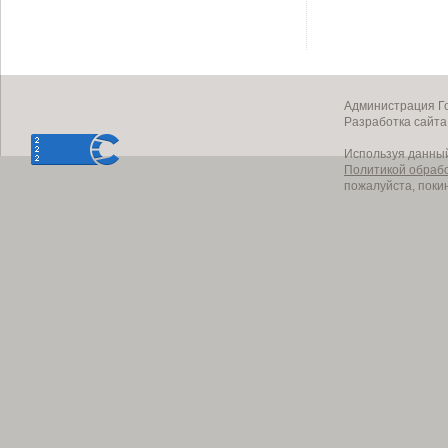
Администрация Го
Разработка сайт
Используя данный
Политикой обраб
пожалуйста, поки