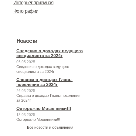
Интернет-приемная
о реестре лиц, уволенных в связи
бюджета Горбуновского сельского
Совета народных депутатов
акты в сфере противодействия
противодействием коррупции, для
имуществе и обязательствах
требований к служебному
фактах коррупции
Фотографии
с утратой доверия, утвержденного
поселения на 2024 год
Дмитровского района Орловской
коррупции
заполнения
имущественного характера
поведению и урегулированию
постановлением Правительства
области от29 сентября 2021 года
конфликта интересов
Российской Федерации от 5 марта
№ 8/1 «Об утверждении
(аттестационная комиссия)
2018 года № 228 "О реестре лиц,
Новости
Положения о муниципальном
уволенных в связи с утратой
Сведения о доходах ведущего
контроле в сфере
специалиста за 2024г
доверия"
05.05.2025
благоустройства на территории
Сведения о доходах ведущего
специалиста за 2024г
Горбуновского сельского
Справка о доходах Главы
поселения Дмитровского района
поселения за 2024г
Орловской области»
26.03.2025
Справка о доходах Главы поселения
за 2024г
Осторожно Мошенники!!!
13.03.2025
Осторожно Мошенники!!!
Все новости и объявления