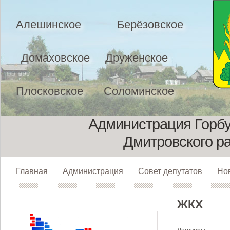
Алешинское
Берёзовское
Домаховское
Друженское
Плосковское
Соломинское
Администрация Горбу
Дмитровского р
Главная
Администрация
Совет депутатов
Но
ЖКХ